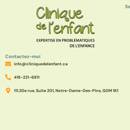
Se
Contactez-moi
info@cliniquedelenfant.ca
418-221-6811
111,30e rue, Suite 201, Notre-Dame-Des-Pins, G0M 1K1