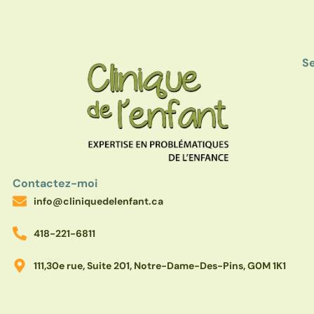
Se
Contactez-moi
info@cliniquedelenfant.ca
418-221-6811
111,30e rue, Suite 201, Notre-Dame-Des-Pins, G0M 1K1