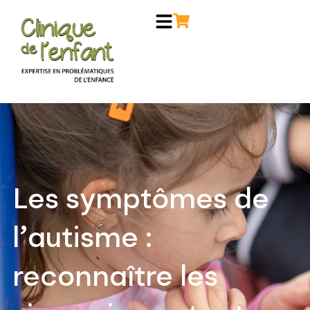
Aller
au
contenu
Les symptômes de
l’autisme :
reconnaître les